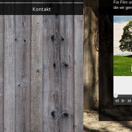
Für Film u
die wir ger
Kontakt