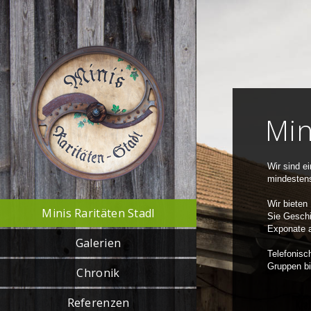
Min
Wir sind e
mindestens
Wir bieten 
Minis Raritäten Stadl
Sie Geschi
Exponate a
Galerien
Telefonisc
Gruppen bi
Chronik
Referenzen